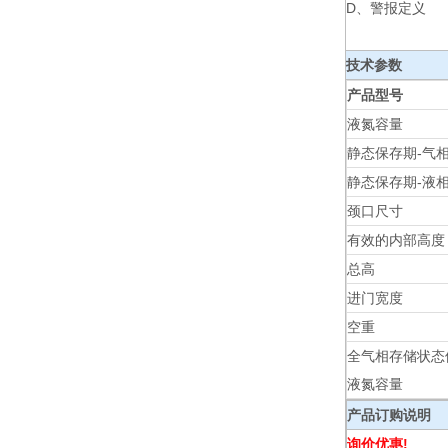
D、警报定义
技术参数
产品型号
液氮容量
静态保存期-气
静态保存期-液
颈口尺寸
有效的内部高度
总高
进门宽度
空重
全气相存储状态
液氮容量
产品订购说明
询价优惠!