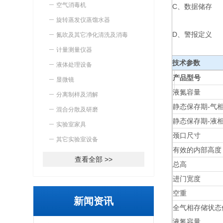
空气消毒机
C、数据储存
旋转蒸发仪蒸馏水器
D、警报定义
氮吹及其它净化清洗及消毒
计量测量仪器
技术参数
液体处理设备
产品型号
显微镜
液氮容量
分离制样及消解
静态保存期-气
混合分散及研磨
静态保存期-液
实验室家具
颈口尺寸
其它实验室设备
有效的内部高度
查看全部 >>
总高
进门宽度
空重
新闻资讯
全气相存储状态
液氮容量