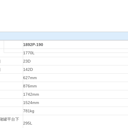
1892P-190
1770L
相
23D
相
142D
627mm
876mm
1742mm
1524mm
781kg
储罐平台下
295L