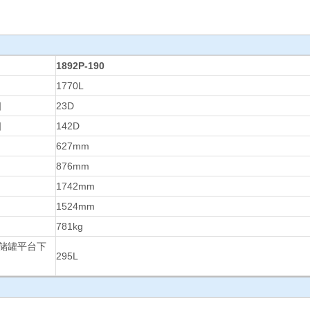
1892P-190
1770L
相
23D
相
142D
627mm
876mm
1742mm
1524mm
781kg
储罐平台下
295L