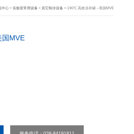
品中心
>
实验室常用设备
>
其它制冷设备
>-190℃ 高效冻存罐 --美国MVE
美国MVE
服务电话
：028-84191811