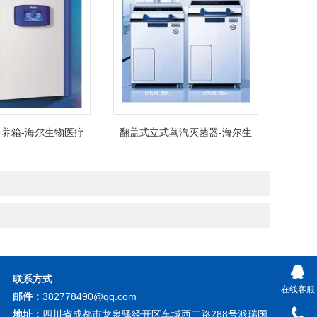
养箱-海尔生物医疗
翻盖式立式蒸汽灭菌器-海尔生
物医疗
联系方式
在线客服
邮件：
382778490@qq.com
地址：
四川省成都市龙泉驿经开区车城西二路288号派瑞国