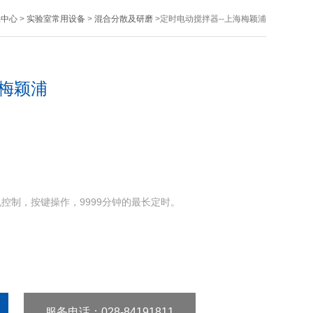
品中心
>
实验室常用设备
>
混合分散及研磨
>定时电动搅拌器--上海梅颖浦
海梅颖浦
控制，按键操作，9999分钟的最长定时。
服务电话
：028-84191811