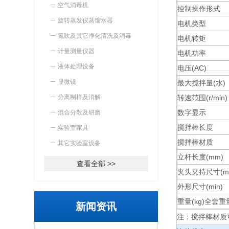
空气消毒机
控制操作形式
旋转蒸发仪蒸馏水器
电机类型
氮吹及其它净化清洗及消毒
电机转矩
计量测量仪器
电机功率
液体处理设备
电压(AC)
显微镜
最大搅拌量(水)
分离制样及消解
转速范围(r/min)
数字显示
混合分散及研磨
搅拌棒长度
实验室家具
搅拌棒材质
其它实验室设备
立杆长度(mm)
查看全部 >>
夹头夹持尺寸(m
外形尺寸(min)
重量(kg)全套重
新闻资讯
注：搅拌棒材质