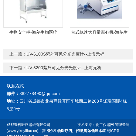
生物安全柜-海尔生物医疗
台式低速大容量离心机-海尔生
物医疗
上一篇：
UV-6100S紫外可见分光光度计--上海元析
下一篇：
UV-5200紫外可见分光光度计--上海元析
联系方式
邮件：
382778490@qq.com
地址：
四川省成都市龙泉驿经开区车城西二路288号派瑞国际4栋
5层9号
成都壹科医疗器械有限公司
技术支持：
化工仪器网
管理登陆
(www.yikeyiliao.cn)主营:
海尔生物医疗四川代理
,
海尔低温冰箱
蜀ICP备