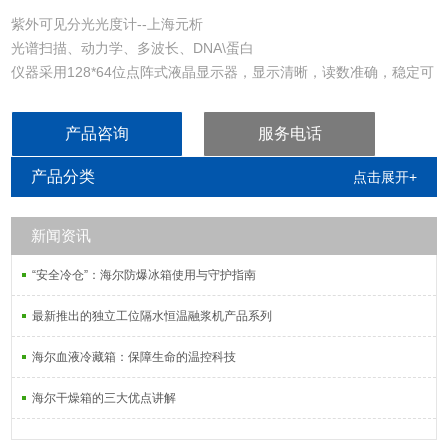
紫外可见分光光度计--上海元析
光谱扫描、动力学、多波长、DNA\蛋白
仪器采用128*64位点阵式液晶显示器，显示清晰，读数准确，稳定可
靠
产品咨询
服务电话
产品分类
点击展开+
新闻资讯
“安全冷仓”：海尔防爆冰箱使用与守护指南
最新推出的独立工位隔水恒温融浆机产品系列
海尔血液冷藏箱：保障生命的温控科技
海尔干燥箱的三大优点讲解