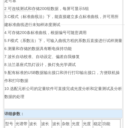
定可靠
2.可连续测试和存储200组数据，每屏可显示5组
3.C模式（标准曲线法）下，能直接建立多点标准曲线，并可用所
建标准曲线进行未知样浓度测试
4.可存储200条标准曲线，根据编号可随意调用
5.F模式（系数法）下，可输入曲线方程的系数后直接进行试样测量
6.测量和存储的数据具有断电保持功能
7.波长自动校准、自动设定、偏差自我修复
8.法兰基座式氘灯设计，换灯免光学调试
9.配有标准的USB数据输出接口和并行打印输出接口，方便联机操
作和打印数据
10.选配元析公司的定量软件可直接完成光度分析和定量测试及分析
数据的处理
详细参数：
型号
光谱带
波长
波长
波长
杂散
光度
光度
稳定
功能