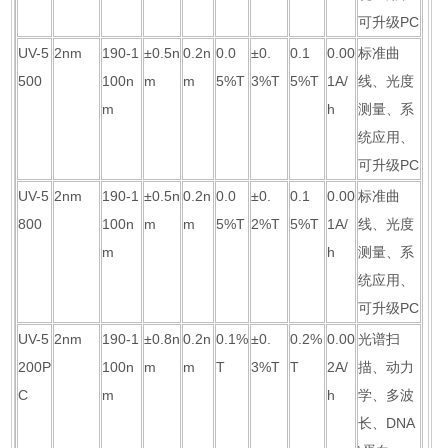
可升级PC
UV-5
2nm
190-1
±0.5n
0.2n
0.0
±0.
0.1
0.00
标准曲
500
100n
m
m
5%T
3%T
5%T
1A/
线、光度
m
h
测量、系
统应用、
可升级PC
UV-5
2nm
190-1
±0.5n
0.2n
0.0
±0.
0.1
0.00
标准曲
800
100n
m
m
5%T
2%T
5%T
1A/
线、光度
m
h
测量、系
统应用、
可升级PC
UV-5
2nm
190-1
±0.8n
0.2n
0.1%
±0.
0.2%
0.00
光谱扫
200P
100n
m
m
T
3%T
T
2A/
描、动力
C
m
h
学、多波
长、DNA