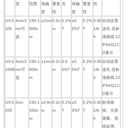
宽
范围
准确
重复
光
准确
重复
性
度
性
度
性
UV-5
4nm/2
190-1
±2nm
0.5n
0.1%
±0.
0.2%
0.00
自动设置
100
nm可
000n
m
T
5%T
T
1A/
波长,含标
选
m
h
准曲线,12
8*64位LC
D显示
UV-5
4nm/2
190-1
±1nm
0.2n
0.0
±0.
0.2%
0.00
自动设置
100B
nm可
000n
m
5%T
5%T
T
1A/
波长,含标
选
m
h
准曲线,12
8*64位LC
D显示
UV-5
2nm
190-1
±0.8n
0.2n
0.1%
±0.
0.2%
0.00
标准曲
200
100n
m
m
T
3%T
T
2A/
线、光度
m
h
测量、系
统应用、