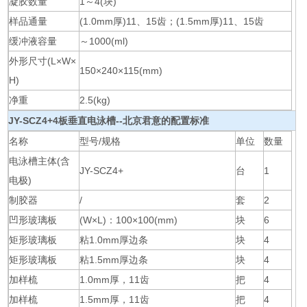
凝胶数量
1～4(块)
样品通量
(1.0mm厚)11、15齿；(1.5mm厚)11、15齿
缓冲液容量
～1000(ml)
外形尺寸(L×W×
150×240×115(mm)
H)
净重
2.5(kg)
JY-SCZ4+
4板垂直电泳槽--北京君意
的配置标准
名称
型号/规格
单位
数量
电泳槽主体(含
JY-SCZ4+
台
1
电极)
制胶器
/
套
2
凹形玻璃板
(W×L)：100×100(mm)
块
6
矩形玻璃板
粘1.0mm厚边条
块
4
矩形玻璃板
粘1.5mm厚边条
块
4
加样梳
1.0mm厚，11齿
把
4
加样梳
1.5mm厚，11齿
把
4