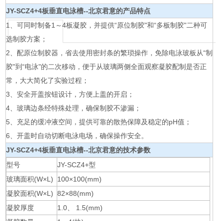
JY-SCZ4+
4板垂直电泳槽--北京君意
的产品特点
1、可同时制备1～4板凝胶，并提供“原位制胶"和“多板制胶"二种可
选制胶方案；
2、配原位制胶器，省去使用密封条的繁琐操作，免除电泳玻板从“制
胶"到“电泳"的二次移动，便于从玻璃两侧全面观察凝胶配制是否正
常，大大简化了实验过程；
3、安全开盖按钮设计，方便上盖的开启；
4、玻璃边条经特殊处理，确保制胶不渗漏；
5、充足的缓冲液空间，提供可靠的散热保障及稳定的pH值；
6、开盖时自动切断电泳电场，确保操作安全。
JY-SCZ4+
4板垂直电泳槽--北京君意
的技术参数
型号
JY-SCZ4+型
玻璃面积(W×L)
100×100(mm)
凝胶面积(W×L)
82×88(mm)
凝胶厚度
1.0、 1.5(mm)