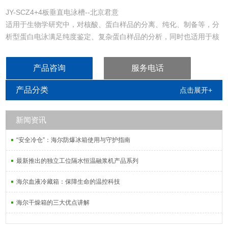
JY-SCZ4+4板垂直电泳槽--北京君意
适用于生物学研究中，对核酸、蛋白样品的分离、纯化、制备等，分
析型蛋白电泳满足纯度鉴定、复杂蛋白样品的分析，同时也适用于核
酸电泳。
产品咨询
服务电话
产品分类
点击展开+
新闻资讯
“安全冷仓”：海尔防爆冰箱使用与守护指南
最新推出的独立工位隔水恒温融浆机产品系列
海尔血液冷藏箱：保障生命的温控科技
海尔干燥箱的三大优点讲解