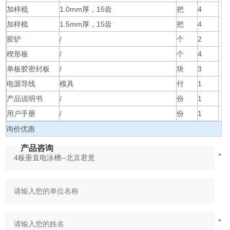
加样梳
1.0mm厚，15齿
把
4
加样梳
1.5mm厚，15齿
把
4
胶铲
/
个
2
楔形板
/
个
4
单板胶密封板
/
块
3
电源导线
模具
付
1
产品说明书
/
份
1
用户手册
/
份
1
询价优惠
产品咨询