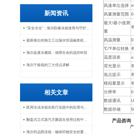
风速单位选择
m
新闻资讯
风量测量范围
0
最大\最小值测
“安全冷仓”：海尔防爆冰箱使用与守护指南
量
风温测量
0
最新推出的独立工位隔水恒温融浆机产品系列
℃/℉单位转换
海尔血液冷藏箱：保障生命的温控科技
温度误差
海尔干燥箱的三大优点讲解
背光显示
低点提示
模拟量显示
相关文章
分辨率
0
数据通讯
U
医用冷冻冰箱在医疗实践中的应用与重要性
数据存储
5
翻盖式立式蒸汽灭菌器在使用过程中需要关注哪些方面？
产品咨询
产
海尔药品阴凉箱：确保药物安全的重要工具