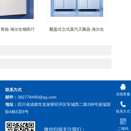
养箱-海尔生物医疗
翻盖式立式蒸汽灭菌器-海尔生
物医疗
联系方式
在线客服
邮件：
382778490@qq.com
地址：
四川省成都市龙泉驿经开区车城西二路288号派瑞国
际4栋5层9号
联系方式
二维码
微信扫描关注我们：