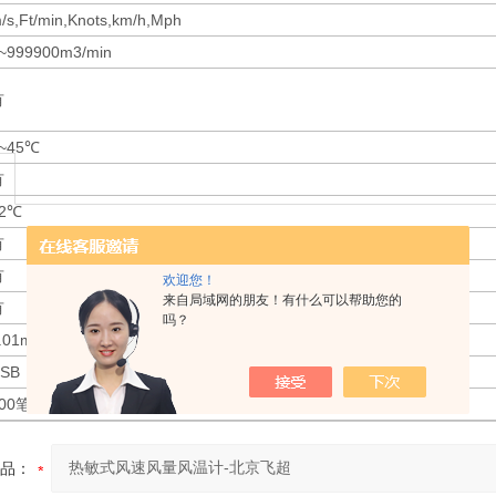
/s,Ft/min,Knots,km/h,Mph
~999900m3/min
有
~45℃
有
±2℃
有
有
欢迎您！
来自局域网的朋友！有什么可以帮助您的
有
吗？
.01m/s
SB
00笔
品：