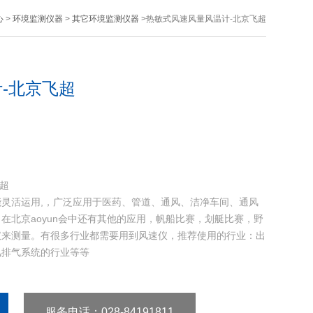
心
>
环境监测仪器
>
其它环境监测仪器
>热敏式风速风量风温计-北京飞超
-北京飞超
飞超
灵活运用,，广泛应用于医药、管道、通风、洁净车间、通风
在北京aoyun会中还有其他的应用，帆船比赛，划艇比赛，野
仪来测量。有很多行业都需要用到风速仪，推荐使用的行业：出
风排气系统的行业等等
服务电话
：028-84191811