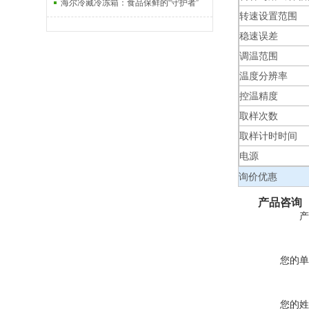
海尔冷藏冷冻箱：食品保鲜的“守护者”
转速设置范围
稳速误差
调温范围
温度分辨率
控温精度
取样次数
取样计时时间
电源
询价优惠
产品咨询
产
您的单
您的姓