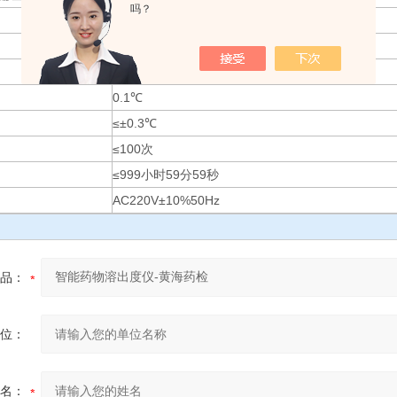
吗？
10~300RPM
≤±1%
室温~45.0℃
0.1℃
≤±0.3℃
≤100次
≤999小时59分59秒
AC220V±10%50Hz
品：
位：
名：