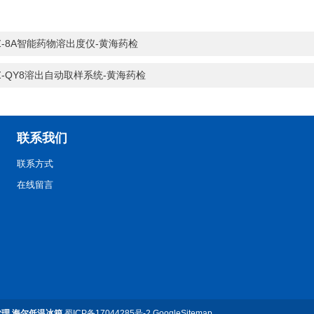
物医疗
Z-8A智能药物溶出度仪-黄海药检
Z-QY8溶出自动取样系统-黄海药检
联系我们
联系方式
在线留言
代理
,
海尔低温冰箱
蜀ICP备17044285号-2
GoogleSitemap