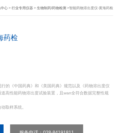
品中心
>
行业专用仪器
>
生物制药/药物检测
>智能药物溶出度仪-黄海药检
海药检
遵循现行的《中国药典》和《美国药典》规范以及《药物溶出度仪
通道高性能药物溶出度试验装置，且wan全符合数据完整性规
出自动取样系统。
服务电话
：028-84191811