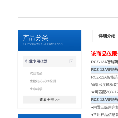
详细介绍
产品分类
/ Products Classification
该商品仅限
行业专用仪器
RCZ-12A智
RCZ-12A
智能药
农业食品
RCZ-12A
生物制药/药物检测
物溶出度试验装
生命科学
★可匹配ZQY-
查看全部 >>
RCZ-12A
智能药
●内置三级用户
●常用样品信息