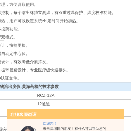
管理，方便调取使用。
温控制，每个溶出杯独立测温，有双重过温保护、温度校准功能。
加热，用户可以设定系统zhi定时间开始加热。
步投药功能。
样双模式。
设计，快捷更换。
器自动定中心位。
盖设计，有效降低介质挥发。
水循环管路设计，专业医疗级快速接头。
OQ认证文件。
物溶出度仪-黄海药检
的技术参数
RCZ-12A
12通道
≤0.5mm
≤1.0mm
欢迎您！
来自局域网的朋友！有什么可以帮助您的
偏差
≤1.0mm