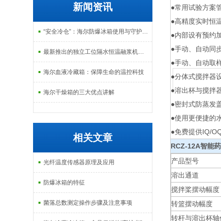
新闻资讯
●常用试验方案
●高精度实时恒
“安全冷仓”：海尔防爆冰箱使用与守护指南
●内部设有预约
●手动、自动同
最新推出的独立工位隔水恒温融浆机产品系列
●手动、自动取
海尔血液冷藏箱：保障生命的温控科技
●分体式搅拌器
●溶出杯与搅拌
海尔干燥箱的三大优点讲解
●密封式防蒸发
●使用更便捷的
●免费提供IQ/
相关文章
RCZ-12A
智能药
产品型号
光纤温度传感器原理及应用
溶出通道
防爆冰箱的特征
搅拌桨摆动幅度
菌落总数测定操作步骤及注意事项
转篮摆动幅度
转杆与溶出杯轴