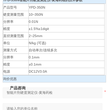
YPD-350N
智能片剂硬度测定仪-黄海药检
的技术参数
产品型号
YPD-350N
硬度测量范围
10~350N
分辨率
0.01N
精度
±1.5%±1digit
直径测量范围
2~25mm
单位
N/kg (可选)
测量方式
自动单次/连续多次
分辨率
0.1mm
精度
±0.1mm
电源
DC12V3.0A
询价优惠
产品咨询