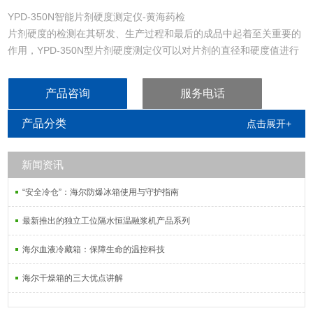
YPD-350N智能片剂硬度测定仪-黄海药检
片剂硬度的检测在其研发、生产过程和最后的成品中起着至关重要的
作用，YPD-350N型片剂硬度测定仪可以对片剂的直径和硬度值进行
测量，在检测过程中可以自动记录和统计检测药片的最大值、最小值
和平均值。
产品咨询
服务电话
产品分类
点击展开+
新闻资讯
“安全冷仓”：海尔防爆冰箱使用与守护指南
最新推出的独立工位隔水恒温融浆机产品系列
海尔血液冷藏箱：保障生命的温控科技
海尔干燥箱的三大优点讲解