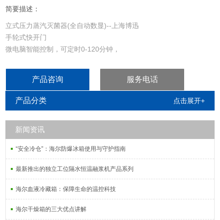
简要描述：
立式压力蒸汽灭菌器(全自动数显)--上海博迅
手轮式快开门
微电脑智能控制，可定时0-120分钟，
外循环下排气，最高135℃/0.22MPa
产品咨询
服务电话
产品分类
点击展开+
新闻资讯
“安全冷仓”：海尔防爆冰箱使用与守护指南
最新推出的独立工位隔水恒温融浆机产品系列
海尔血液冷藏箱：保障生命的温控科技
海尔干燥箱的三大优点讲解