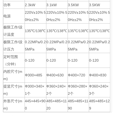
功率
2.3kW
3.1kW
3.5KW
3.5KW
220V±10% 5
220V±10% 5
220V±10% 5
220V±10% 5
电源
0Hz±2%
0Hz±2%
0Hz±2%
0Hz±2%
极限工作/设
135℃/138℃
135℃/138℃
135℃/138℃
135℃/138℃
计温度
极限工作/设
0.22MPa/0.2
0.22MPa/0.2
0.22MPa/0.2
0.22MPa/0.2
计压力
5MPa
5MPa
5MPa
5MPa
定时范围
0-120
0-120
0-120
0-120
（分钟）
内腔尺寸(m
Φ300×485
Φ400×630
Ф400×720
Ф400×830
m)
提篮尺寸(m
Φ300×340×
Ф360×240×
Ф360×280×
Ф360×240×
m)
1个
2个
2个
3个
外形尺寸(m
445×445×90
485×485×11
485×485×11
485×485×12
m)
0
20
90
9