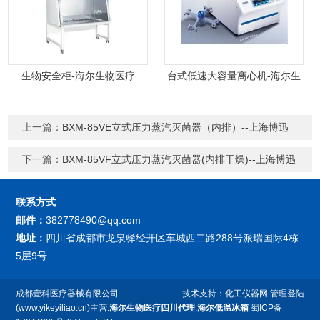
生物安全柜-海尔生物医疗
台式低速大容量离心机-海尔生
物医疗
上一篇：
BXM-85VE立式压力蒸汽灭菌器（内排）--上海博迅
下一篇：
BXM-85VF立式压力蒸汽灭菌器(内排干燥)--上海博迅
联系方式
邮件：
382778490@qq.com
地址：
四川省成都市龙泉驿经开区车城西二路288号派瑞国际4栋
5层9号
成都壹科医疗器械有限公司
技术支持：
化工仪器网
管理登陆
(www.yikeyiliao.cn)主营:
海尔生物医疗四川代理
,
海尔低温冰箱
蜀ICP备