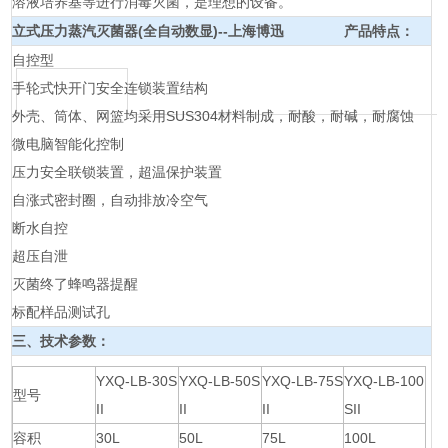
溶液培养基等进行消毒灭菌，是理想的设备。
立式压力蒸汽灭菌器(全自动数显)--上海博迅
产品特点：
自控型
手轮式快开门安全连锁装置结构
外壳、筒体、网篮均采用SUS304材料制成，耐酸，耐碱，耐腐蚀
微电脑智能化控制
压力安全联锁装置，超温保护装置
自涨式密封圈，自动排放冷空气
断水自控
超压自泄
灭菌终了蜂鸣器提醒
标配样品测试孔
三、技术参数：
YXQ-LB-30S
YXQ-LB-50S
YXQ-LB-75S
YXQ-LB-100
型号
II
II
II
SII
容积
30L
50L
75L
100L