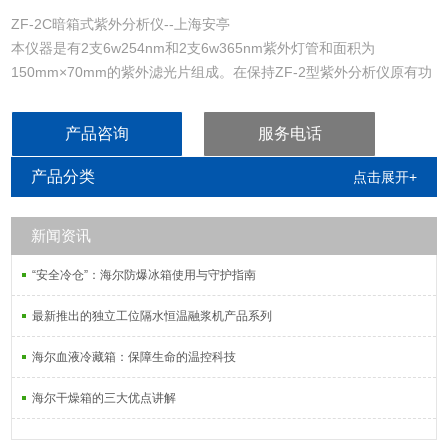
ZF-2C暗箱式紫外分析仪--上海安亭
本仪器是有2支6w254nm和2支6w365nm紫外灯管和面积为
150mm×70mm的紫外滤光片组成。在保持ZF-2型紫外分析仪原有功
能的条件下，采用全封闭设计理念，有效地预防了紫外光线对使用人
员的上海。仪器采用电子集成块启动电源，可隋开随用，当样本取出
产品咨询
服务电话
样品室后，灯管在10秒钟后自动熄灭，提高了用户的操作简单性。
产品分类
点击展开+
新闻资讯
“安全冷仓”：海尔防爆冰箱使用与守护指南
最新推出的独立工位隔水恒温融浆机产品系列
海尔血液冷藏箱：保障生命的温控科技
海尔干燥箱的三大优点讲解