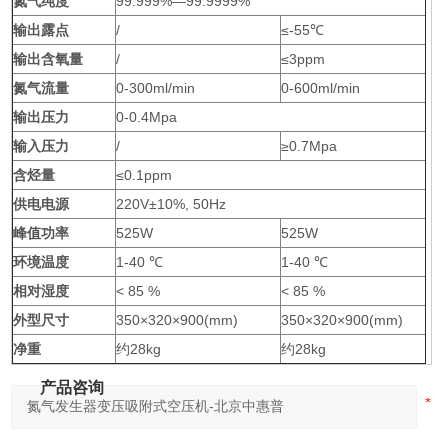
氮气纯度
99.999%—99.9999%
输出露点
/
≤-55℃
输出含氧量
/
≤3ppm
氮气流量
0-300ml/min
0-600ml/min
输出压力
0-0.4Mpa
输入压力
/
≥0.7Mpa
含烃量
≤0.1ppm
供电电源
220V±10%, 50Hz
峰值功率
525W
525W
环境温度
1-40 ℃
1-40 ℃
相对湿度
< 85 %
< 85 %
外型尺寸
350×320×900(mm)
350×320×900(mm)
净重
约28kg
约28kg
产品咨询