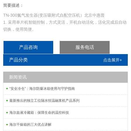
简要描述：
TN-300氮气发生器(变压吸附式自配空压机）北京中惠普
1. 采用单片机智能控制，方式灵活，开机自动活化，活化完成后自动
切换，使用简便。
2. 采用双塔变压吸附，优化控制算法，制氮效率高。
3. 选用优质进口专用制氮分子筛：吸附容量大，抗压性能高，使用寿
产品咨询
服务电话
命长。
产品分类
点击展开+
新闻资讯
“安全冷仓”：海尔防爆冰箱使用与守护指南
最新推出的独立工位隔水恒温融浆机产品系列
海尔血液冷藏箱：保障生命的温控科技
海尔干燥箱的三大优点讲解